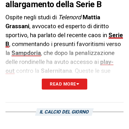
allargamento della Serie B
Ospite negli studi di
Telenord
Mattia
Grassani
, avvocato ed esperto di diritto
sportivo, ha parlato del recente caos in
Serie
B
, commentando i presunti favoritismi verso
la
Sampdoria
, che dopo la penalizzazione
delle rondinelle ha avuto accesso ai
play-
out
contro la
Salernitana
. Queste le sue
dichiarazioni:
READ MORE
«Escluderei l’ipotesi di un campionato a 22
squadre. Ricordo l’estate 2003, con il
famoso caso Catania, ma allo stato attuale
IL CALCIO DEL GIORNO
delle cose questa soluzione è da