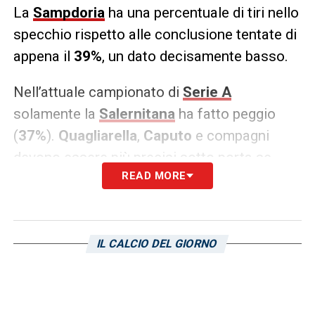
La
Sampdoria
ha una percentuale di tiri nello
specchio rispetto alle conclusione tentate di
appena il
39%
, un dato decisamente basso.
Nell’attuale campionato di
Serie A
solamente la
Salernitana
ha fatto peggio
(
37%
).
Quagliarella
,
Caputo
e compagni
devono essere più precisi sotto porta se
READ MORE
vogliono realizzare un maggiore numero di
gol.
LA PLAYLIST DELLE NOSTRE TOP NEWS
IL CALCIO DEL GIORNO