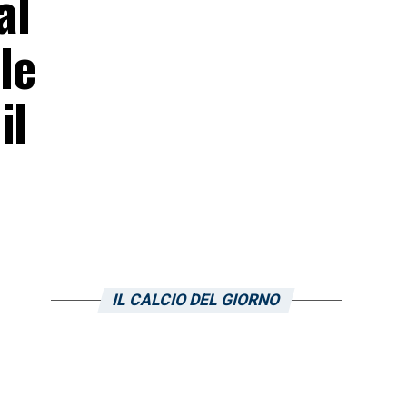
al
le
il
IL CALCIO DEL GIORNO