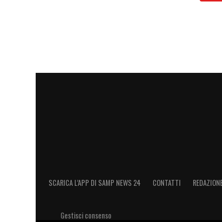
SCARICA L’APP DI SAMP NEWS 24
CONTATTI
REDAZION
Gestisci consenso