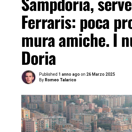
Sampdoria, serve
Ferraris: poca pro
mura amiche. I nu
Doria
Published
1 anno ago
on
26 Marzo 2025
By
Romeo Talarico