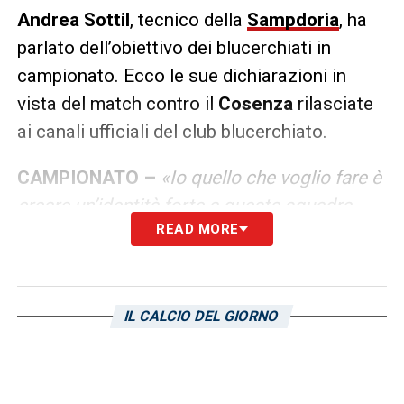
Andrea Sottil
, tecnico della
Sampdoria
, ha
parlato dell’obiettivo dei blucerchiati in
campionato. Ecco le sue dichiarazioni in
vista del match contro il
Cosenza
rilasciate
ai canali ufficiali del club blucerchiato.
CAMPIONATO –
«Io quello che voglio fare è
creare un’identità forte a questa squadra.
READ MORE
Noi dobbiamo diventare una squadra che
gioca un calcio ben preciso, organizzato,
cinico e pratico. Questo si fa solo attraverso
il lavoro. La pressione in questo lavoro c’è ed
IL CALCIO DEL GIORNO
è giusto che ci sia. Noi siamo tutti
professionisti. Dobbiamo saper gestire la
pressione. E’ chiaro, la Sampdoria deve fare