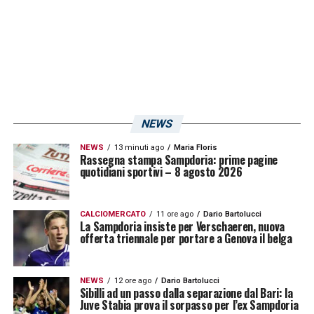
un campionato da protagonista. Ma
sbagliamo ad andare solo dietro
all’ossessione del risultato, noi dobbiamo
cercare una identità. I risultati si
raggiungono con prestazioni di livello. Noi
NEWS
conosciamo già cos’è il mondo Sampdoria,
cosa rappresenta. Ma non dobbiamo farci
NEWS
13 minuti ago
Maria Floris
Rassegna stampa Sampdoria: prime pagine
prendere dall’affanno, dall’ansia del risultato.
quotidiani sportivi – 8 agosto 2026
Il risultato dobbiamo raggiungerlo con un
percorso e con le prestazioni. Sicuramente
CALCIOMERCATO
11 ore ago
Dario Bartolucci
La Sampdoria insiste per Verschaeren, nuova
con prestazioni da Sampdoria».
offerta triennale per portare a Genova il belga
LA PLAYLIST DELLE NOSTRE TOP NEWS
NEWS
12 ore ago
Dario Bartolucci
Sibilli ad un passo dalla separazione dal Bari: la
Juve Stabia prova il sorpasso per l’ex Sampdoria