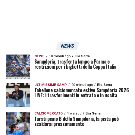
stessa classifica ma riferita al massimo
campionato italiano
!
LA PLAYLIST DELLE NOSTRE TOP NEWS
NEWS
NEWS
10 minuti ago
Elia Serra
Sampdoria, trasferta lampo a Parma e
restrizioni per i biglietti della Coppa Italia
ULTIMISSIME SAMP
20 minuti ago
Elia Serra
Tabellone calciomercato estivo Sampdoria 2026
LIVE: i trasferimenti in entrata e in uscita
CALCIOMERCATO
1 ora ago
Elia Serra
Turati piano B della Sampdoria, la pista può
scaldarsi prossimamente