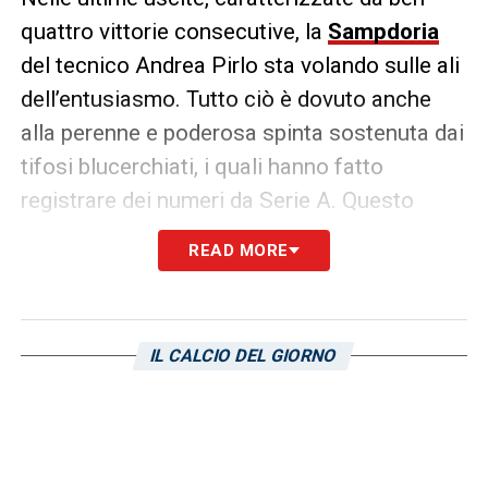
quattro vittorie consecutive, la
Sampdoria
del tecnico Andrea Pirlo sta volando sulle ali
dell’entusiasmo. Tutto ciò è dovuto anche
alla perenne e poderosa spinta sostenuta dai
tifosi blucerchiati, i quali hanno fatto
registrare dei numeri da Serie A. Questo
perché i sostenitori blucerchiati, come
READ MORE
riporta l’edizione odierna de
Il Secolo XIX
,
hanno raggiunto la vetta per somma di
singoli tifosi nelle gare interne. La cifra
IL CALCIO DEL GIORNO
ammonta ad un totale di 358.068 persone in
sedici fare disputate presso lo stadio Luigi
Ferraris.
Questi numeri al contempo issano
la tifoseria doriana all’11a posizione della