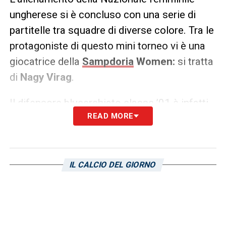
ungherese si è concluso con una serie di
partitelle tra squadre di diverse colore. Tra le
protagoniste di questo mini torneo vi è una
giocatrice della
Sampdoria
Women:
si tratta
di
Nagy Virag
.
Il difensore blucerchiato classe ’01 è infatti
READ MORE
tra le titolari della squadra che ha vinto
questa serie di piccoli incontri disputati tra le
ragazze dell’
Ungheria
. Al termine di questo
allenamento non poteva mancare la foto di
IL CALCIO DEL GIORNO
gruppo, poi condivisa sul profilo Instagram
della blucerchiata: