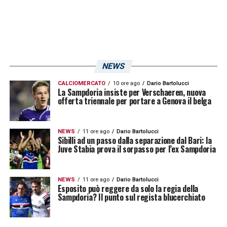
squadra svolgerà i primi allenamenti sul
campo superiore del Gloriano Mugnaini di
Bogliasco. Non ci sarà occasione per tifosi
per vedere la seduta perché a causa di alcuni
lavori di ristrutturazione le porte resteranno
NEWS
chiuse. Questo il programma che la squadra
CALCIOMERCATO
10 ore ago
Dario Bartolucci
La Sampdoria insiste per Verschaeren, nuova
seguirà in questa settimana, nel weekend
offerta triennale per portare a Genova il belga
invece in data 10 luglio la Sampdoria partirà
alla volta dell’Alta Val Camonica dove
NEWS
11 ore ago
Dario Bartolucci
Sibilli ad un passo dalla separazione dal Bari: la
svolgerà il classico ritiro estivo che partirà
Juve Stabia prova il sorpasso per l’ex Sampdoria
subito nella mattinata dell’11 luglio con una
seduta mattutina.
NEWS
11 ore ago
Dario Bartolucci
Esposito può reggere da solo la regia della
Sampdoria? Il punto sul regista blucerchiato
LA PLAYLIST DELLE NOSTRE TOP NEWS