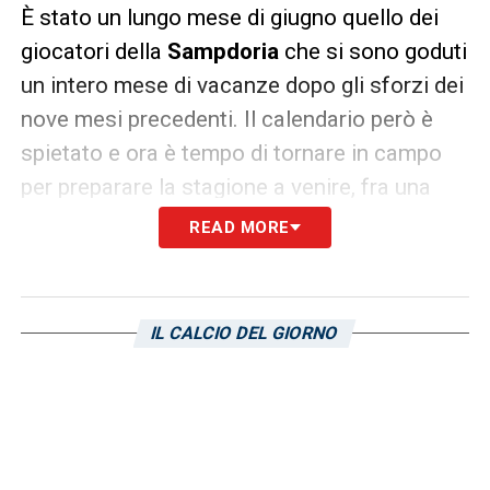
È stato un lungo mese di giugno quello dei
giocatori della
Sampdoria
che si sono goduti
un intero mese di vacanze dopo gli sforzi dei
nove mesi precedenti. Il calendario però è
spietato e ora è tempo di tornare in campo
per preparare la stagione a venire, fra una
settimana inizierà ufficialmente il ritiro di
READ MORE
Ponte di Legno e già da domani fino al 7
luglio la truppa blucerchiata si ritroverà per
una serie di appuntamenti fondamentali:
IL CALCIO DEL GIORNO
come riportato dal sito ufficiale dei
blucerchiati la mattinata sarà dedicata ai test
fisici distribuiti fra il Laboratorio Albaro e
Villa Montallegro mentre nel pomeriggio la