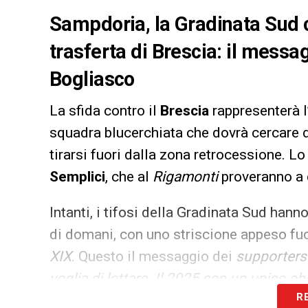
Sampdoria, la Gradinata Sud ca
trasferta di Brescia: il messagg
Bogliasco
La sfida contro il
Brescia
rappresenterà l
squadra blucerchiata che dovrà cercare di
tirarsi fuori dalla zona retrocessione. Lo
Semplici
, che al
Rigamonti
proveranno a 
Intanti, i tifosi della Gradinata Sud hanno
di domani, con uno striscione appeso fu
XIX
. Questo il messaggio dei
supporters
voglia di lottare. Il 2025 con un unico obi
R