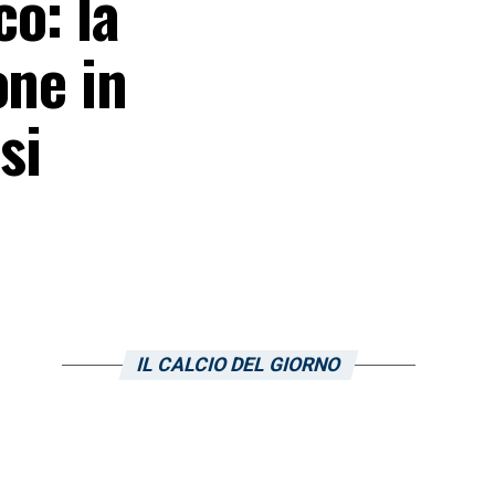
o: la
one in
si
IL CALCIO DEL GIORNO