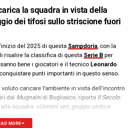
rica la squadra in vista della
io dei tifosi sullo striscione fuori
’inizio del 2025 di questa
Sampdoria
, con la
 risalire la classifica di questa
Serie B
per
 sanno bene i giocatori e il tecnico
Leonardo
conquistare punti importanti in questo senso.
 voluto caricare l’ambiente in vista dell’incontro
ori dal
Mugnaini
di Bogliasco, riporta
Il Secolo
alla squadra:
«Uomini veri, gruppo unito e
ettivo: vincere!»
EAD MORE