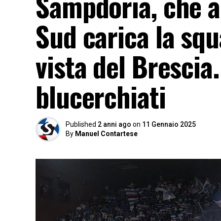
Sampdoria, che a
Sud carica la squ
vista del Brescia.
blucerchiati
Published
2 anni ago
on
11 Gennaio 2025
By
Manuel Contartese