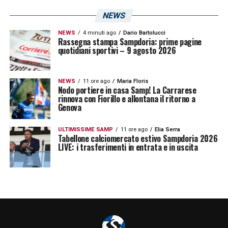
NEWS
NEWS
4 minuti ago
Dario Bartolucci
Rassegna stampa Sampdoria: prime pagine
quotidiani sportivi – 9 agosto 2026
NEWS
11 ore ago
Maria Floris
Nodo portiere in casa Samp! La Carrarese
U
n post condiviso da U.C. Sampdoria (@sampdoria)
rinnova con Fiorillo e allontana il ritorno a
Genova
ULTIMISSIME SAMP
11 ore ago
Elia Serra
LA PLAYLIST DELLE NOSTRE TOP NEWS
Tabellone calciomercato estivo Sampdoria 2026
LIVE: i trasferimenti in entrata e in uscita