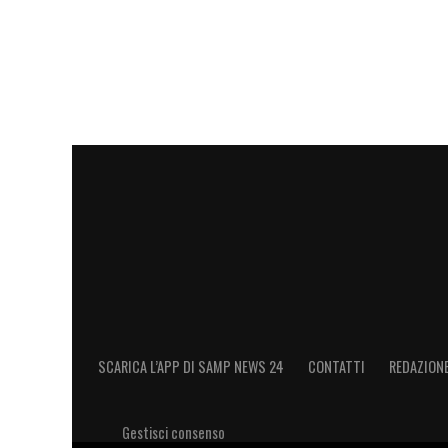
SCARICA L’APP DI SAMP NEWS 24
CONTATTI
REDAZION
Gestisci consenso