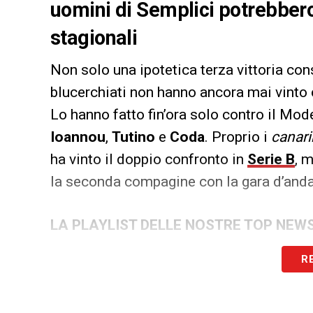
uomini di Semplici potrebber
stagionali
Non solo una ipotetica terza vittoria con
blucerchiati non hanno ancora mai vinto c
Lo hanno fatto fin’ora solo contro il Mode
Ioannou
,
Tutino
e
Coda
. Proprio i
canari
ha vinto il doppio confronto in
Serie B
, 
la seconda compagine con la gara d’andata
LA PLAYLIST DELLE NOSTRE TOP NEW
R