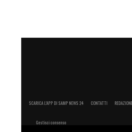
essere qualche problema a livello logistic
e noi ne abbiamo diverse
».
LA PLAYLIST DELLE NOSTRE TOP NEW
SCARICA L’APP DI SAMP NEWS 24
CONTATTI
REDAZION
Gestisci consenso