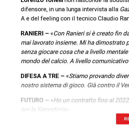
difensore, in una lunga intervista alla
Gaz
A e del feeling con il tecnico Claudio Ran
RANIERI
–
«
Con Ranieri si è creato fin 
mai lavorato insieme. Mi ha dimostrato p
senza giocare cosa che a livello mentale t
mondo del calcio. A livello comunicativo
DIFESA A TRE
–
«
Stiamo provando diverse
nostro sistema di gioco. Già contro il Ve
FUTURO
–
«
Ho un contratto fino al 2022
per la Sampdoria».
R
SERIE A –
«Serie A a porte chiuse? Sarà