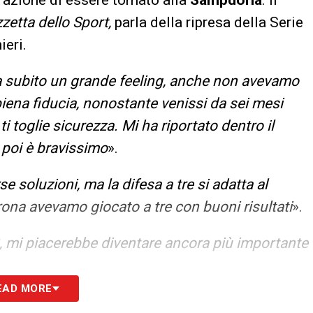
zetta dello Sport,
parla della ripresa della Serie
ieri.
da subito un grande feeling, anche non avevamo
iena fiducia, nonostante venissi da sei mesi
i toglie sicurezza. Mi ha riportato dentro il
 poi è bravissimo
».
 soluzioni, ma la difesa a tre si adatta al
rona avevamo giocato a tre con buoni risultati
».
, mi piacerebbe diventare ancora più importante
EAD MORE
 come giocare in campo neutro. Ci potrebbe