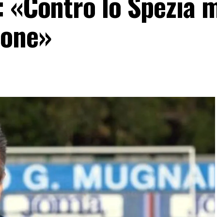
: «Contro lo Spezia 
ione»