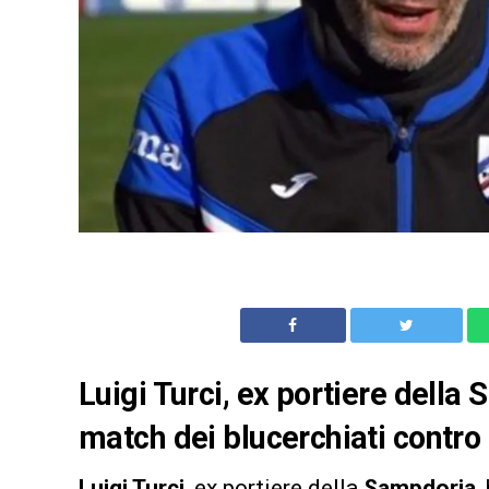
Luigi Turci, ex portiere della 
match dei blucerchiati contro 
Luigi Turci
, ex portiere della
Sampdoria
,