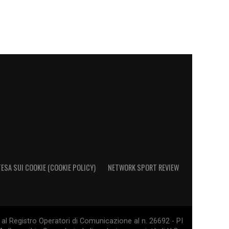
ESA SUI COOKIE (COOKIE POLICY)
NETWORK SPORT REVIEW
al Registro Operatori di Comunicazione al n. 26692 - PI