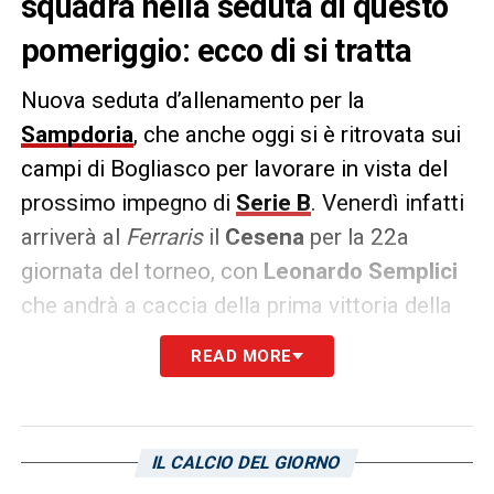
squadra nella seduta di questo
pomeriggio: ecco di si tratta
Nuova seduta d’allenamento per la
Sampdoria
, che anche oggi si è ritrovata sui
campi di Bogliasco per lavorare in vista del
prossimo impegno di
Serie B
. Venerdì infatti
arriverà al
Ferraris
il
Cesena
per la 22a
giornata del torneo, con
Leonardo Semplici
che andrà a caccia della prima vittoria della
sua avventura in blucerchiato.
READ MORE
Sui campi del
Mugnaini
, tuttavia, quest’oggi
non si sono allenati due giocatori, frenati
dalle loro condizioni di salute. Si tratta di
IL CALCIO DEL GIORNO