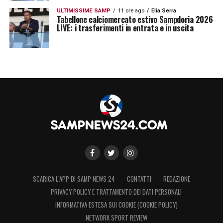
ULTIMISSIME SAMP
11 ore ago
Elia Serra
Tabellone calciomercato estivo Sampdoria 2026
LIVE: i trasferimenti in entrata e in uscita
SCARICA L’APP DI SAMP NEWS 24
CONTATTI
REDAZIONE
PRIVACY POLICY E TRATTAMENTO DEI DATI PERSONALI
INFORMATIVA ESTESA SUI COOKIE (COOKIE POLICY)
NETWORK SPORT REVIEW