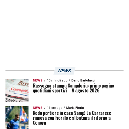
Fabio Depaoli
, che contro il
Brescia
ha
accusato un duro colpo alla testa, e
Gennaro
Tutino
, ancora febbricitante, come si legge
sul sito ufficiale del club. Vedremo se domani
i due torneranno in gruppo, o se invece
rimarranno nuovamente a riposo.
LA PLAYLIST DELLE NOSTRE TOP NEWS
NEWS
NEWS
10 minuti ago
Dario Bartolucci
Rassegna stampa Sampdoria: prime pagine
quotidiani sportivi – 9 agosto 2026
NEWS
11 ore ago
Maria Floris
Nodo portiere in casa Samp! La Carrarese
rinnova con Fiorillo e allontana il ritorno a
Genova