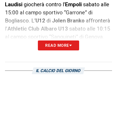
Laudisi
giocherà contro l’
Empoli
sabato alle
15:00 al campo sportivo “Garrone” di
Bogliasco. L’
U12
di
Jolen Branko
affronterà
l’
Athletic Club Albaro U13
sabato alle 10:15
al campo sportivo “Sanguineti” di Genova.
READ MORE
L’
U11
di
Gabriele Armani
parteciperà a
un’amichevole contro la
Juventus
domenica
alle 12:00 a Vinovo, mentre l’
U10
di
Luca
IL CALCIO DEL GIORNO
Occhipinti
affronterà il
San Bernardino
Solferino U11
domenica alle 10:00 al campo
“Negrotto B” di Serra Riccò, Genova. L’
U9
di
Francesco Crisanti
giocherà contro la
Juventus
domenica alle 12:00 a Vinovo.