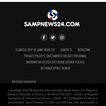
Rivasamba
sabato alle 15:00 al campo
“Boero a 9” di Genova.
LA PLAYLIST DELLE NOSTRE TOP NEWS
SCARICA L’APP DI SAMP NEWS 24
CONTATTI
REDAZIONE
PRIVACY POLICY E TRATTAMENTO DEI DATI PERSONALI
INFORMATIVA ESTESA SUI COOKIE (COOKIE POLICY)
NETWORK SPORT REVIEW
Gestisci consenso
Copyright 2026 © riproduzione riservata Samp News 24 - Registro
Stampa Tribunale di Torino n. 44 del 07/09/2021 - Iscritto al Registro
Operatori di Comunicazione al n. 26692 - PI 11028660014 Editore e
proprietario: Sport Review S.r.l Sito non ufficiale, non autorizzato o