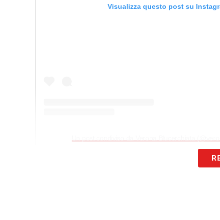
Visualizza questo post su Instag
Un post condiviso da Verona Blucerchiata (@vero
R
Verona Blucerchiata
tramite il proprio pr
dei tifosi blucerchiati in trasferta a
Vene
«Trasferta inusuale ma affascinante e pi
stati e di aver portato a casa tre punti i