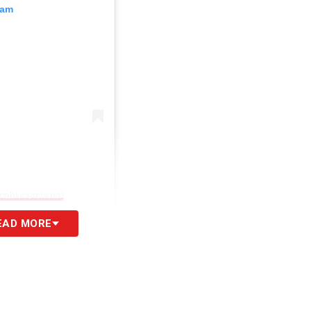
ram
nablucerchiata)
EAD MORE
ofilo ufficiale
Instagram
ha pubblicato una foto
zia
aggiungendo anche un messaggio:
ena di entusiasmo blucerchiato. Felici di esserci
mportati! Grazie ragazzi, grazie Sampdoria!»