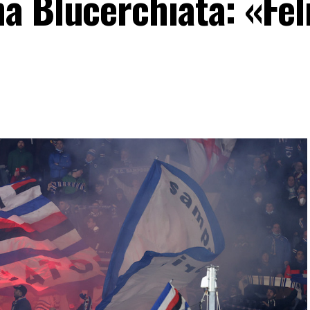
 Blucerchiata: «Feli