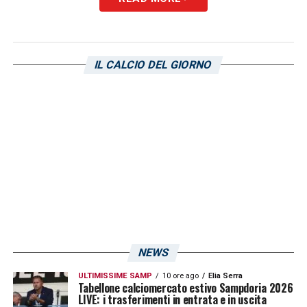
potrebbe aprire a inserimenti last minute di
Viti
e/o
Palma
. Ancora incertezza tra i pali:
Martinelli
e
Ghidotti
sono valutati allo
IL CALCIO DEL GIORNO
stesso livello e la scelta finale arriverà solo a
ridosso del match.
LEGGI ANCHE:
Calciomercato Sampdoria,
Ioannou in uscita: Catanzaro e non solo
sulla fascia sinistra
NEWS
ULTIMISSIME SAMP
10 ore ago
Elia Serra
Tabellone calciomercato estivo Sampdoria 2026
LIVE: i trasferimenti in entrata e in uscita