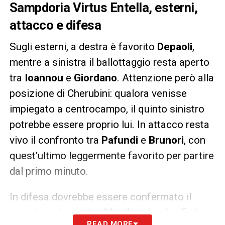
Sampdoria Virtus Entella, esterni,
attacco e difesa
Sugli esterni, a destra è favorito
Depaoli
,
mentre a sinistra il ballottaggio resta aperto
tra
Ioannou
e
Giordano
. Attenzione però alla
posizione di Cherubini: qualora venisse
impiegato a centrocampo, il quinto sinistro
potrebbe essere proprio lui. In attacco resta
vivo il confronto tra
Pafundi
e
Brunori
, con
quest’ultimo leggermente favorito per partire
dal primo minuto.
In difesa dovrebbe essere confermato il
reparto visto contro l’Avellino, ma la rifinitura
READ MORE