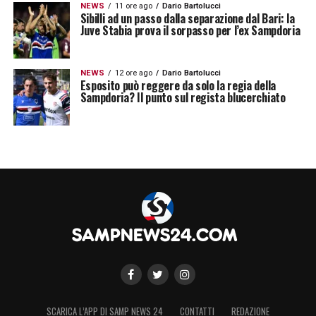
NEWS
11 ore ago
Dario Bartolucci
Sibilli ad un passo dalla separazione dal Bari: la
Juve Stabia prova il sorpasso per l’ex Sampdoria
NEWS
12 ore ago
Dario Bartolucci
Esposito può reggere da solo la regia della
Sampdoria? Il punto sul regista blucerchiato
SCARICA L’APP DI SAMP NEWS 24
CONTATTI
REDAZIONE