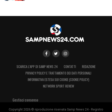
SCARICA L’APP DI SAMP NEWS 24
CONTATTI
REDAZIONE
LA PLAYLIST DELLE NOSTRE TOP NEWS
PRIVACY POLICY E TRATTAMENTO DEI DATI PERSONALI
INFORMATIVA ESTESA SUI COOKIE (COOKIE POLICY)
NETWORK SPORT REVIEW
Gestisci consenso
Copyright 2026 © riproduzione riservata Samp News 24 - Registro