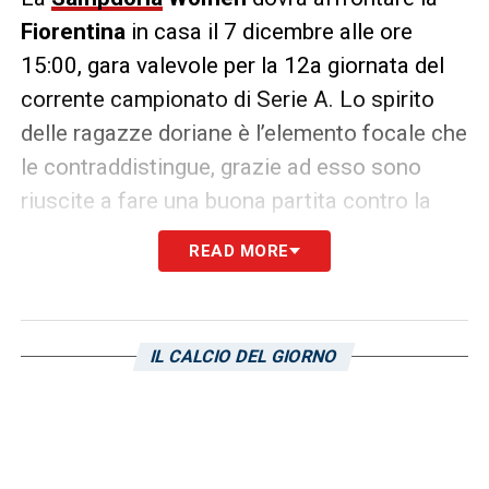
Fiorentina
in casa il 7 dicembre alle ore
15:00, gara valevole per la 12a giornata del
corrente campionato di Serie A. Lo spirito
delle ragazze doriane è l’elemento focale che
le contraddistingue, grazie ad esso sono
riuscite a fare una buona partita contro la
Lazio
conclusasi con un pareggio (0-0). Ora
READ MORE
è fondamentale proseguire con tale
continuità, la quale si evince persino in
allenamento. In merito,
Alice Benoit
ha
IL CALCIO DEL GIORNO
condiviso su
Instagram
un post che la ritrae.
Eccolo di sotto.