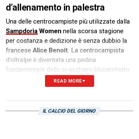
d’allenamento in palestra
Una delle centrocampiste più utilizzate dalla
Sampdoria
Women
nella scorsa stagione
per costanza e dedizione è senza dubbio la
francese
Alice Benoit
. La centrocampista
d’oltralpe è diventata una pedina
fondamentale dello scacchiere blucerchiato.
READ MORE
Inoltre, stando a quanto mostrato da lei
stessa sui social, pare proprio che non sia
sua intenzione rinunciare a tale posizione
IL CALCIO DEL GIORNO
privilegiata. Per questa ragione la numero 6
doriana ha ripreso la sessione in palestra e
ha ricondiviso la foto delle attrezzature sui