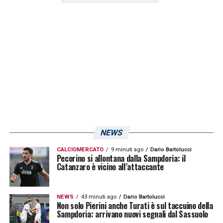
NEWS
CALCIOMERCATO
9 minuti ago
Dario Bartolucci
Pecorino si allontana dalla Sampdoria: il
Catanzaro è vicino all’attaccante
NEWS
43 minuti ago
Dario Bartolucci
Non solo Pierini anche Turati è sul taccuino della
Sampdoria: arrivano nuovi segnali dal Sassuolo