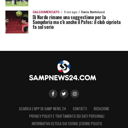
CALCIOMERCATO
3 ore ago
Dario Bartolucci
Di Nardo rimane una suggestione per la
Sampdoria ma c’è anche il Pafos: il club cipriota
fa sul serio
SCARICA L’APP DI SAMP NEWS 24
CONTATTI
REDAZIONE
PRIVACY POLICY E TRATTAMENTO DEI DATI PERSONALI
INFORMATIVA ESTESA SUI COOKIE (COOKIE POLICY)