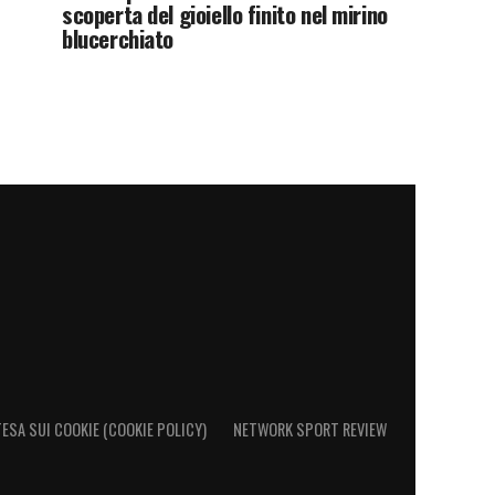
scoperta del gioiello finito nel mirino
blucerchiato
ESA SUI COOKIE (COOKIE POLICY)
NETWORK SPORT REVIEW