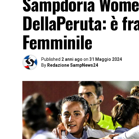
Sampdoria Women
DellaPeruta: è fra
Femminile
Published
2 anni ago
on
31 Maggio 2024
By
Redazione SampNews24