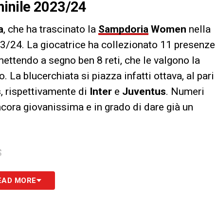
minile 2023/24
a
, che ha trascinato la
Sampdoria
Women
nella
3/24. La giocatrice ha collezionato 11 presenze
ettendo a segno ben 8 reti, che le valgono la
. La blucerchiata si piazza infatti ottava, al pari
s
, rispettivamente di
Inter
e
Juventus
. Numeri
ncora giovanissima e in grado di dare già un
S
EAD MORE