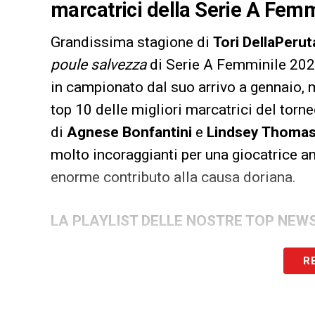
marcatrici della Serie A Fem
Grandissima stagione di
Tori DellaPerut
poule salvezza
di Serie A Femminile 202
in campionato dal suo arrivo a gennaio, m
top 10 delle migliori marcatrici del torneo
di
Agnese Bonfantini
e
Lindsey Thoma
molto incoraggianti per una giocatrice a
enorme contributo alla causa doriana.
LA PLAYLIST DELLE NOSTRE TOP NEW
R