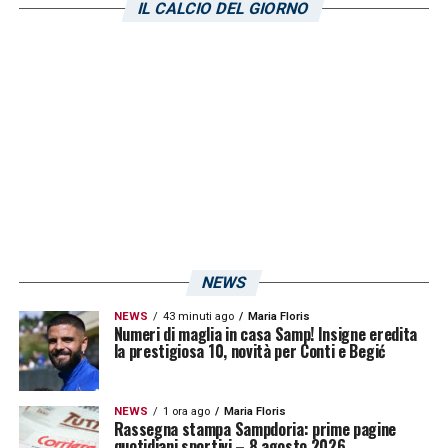
IL CALCIO DEL GIORNO
LA PLAYLIST DELLE NOSTRE TOP NEWS
NEWS
NEWS
43 minuti ago
Maria Floris
Numeri di maglia in casa Samp! Insigne eredita
la prestigiosa 10, novità per Conti e Begić
NEWS
1 ora ago
Maria Floris
Rassegna stampa Sampdoria: prime pagine
quotidiani sportivi – 8 agosto 2026