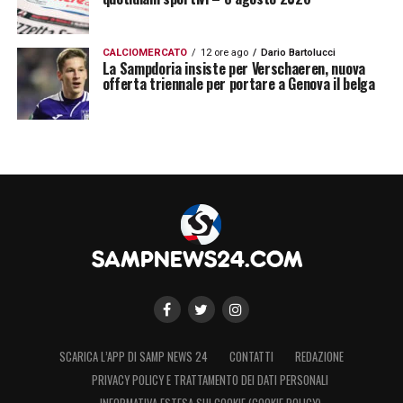
CALCIOMERCATO
12 ore ago
Dario Bartolucci
La Sampdoria insiste per Verschaeren, nuova
offerta triennale per portare a Genova il belga
SCARICA L’APP DI SAMP NEWS 24
CONTATTI
REDAZIONE
PRIVACY POLICY E TRATTAMENTO DEI DATI PERSONALI