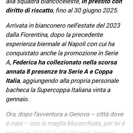
alla squadra biancoceleste,
in prestito con
diritto di riscatto
, fino al 30 giugno 2025.
Arrivata in bianconero nell’estate del 2023
dalla Fiorentina, dopo la precedente
esperienza biennale al Napoli con cui ha
conquistato anche la promozione in Serie
A,
Federica ha collezionato nella scorsa
annata 8 presenze tra Serie A e Coppa
Italia
, aggiungendo alla propria personale
bacheca la Supercoppa Italiana vinta a
gennaio.
Ora, dopo l’avventura a Genova – città dove
è nata – con la maglia blucerchiata, per lei è
pronta quella alla Lazio Women, sempre