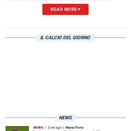
nella massima serie italiana.
READ MORE
In bocca al lupo, Caffe!
IL CALCIO DEL GIORNO
LA PLAYLIST DELLE NOSTRE TOP NEWS
NEWS
NEWS
2 ore ago
Maria Floris