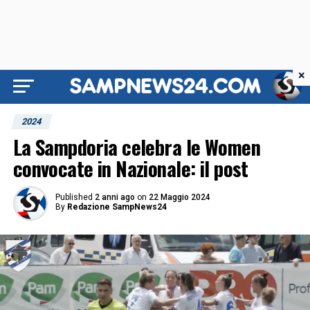
×
2024
La Sampdoria celebra le Women
convocate in Nazionale: il post
Published
2 anni ago
on
22 Maggio 2024
By
Redazione SampNews24