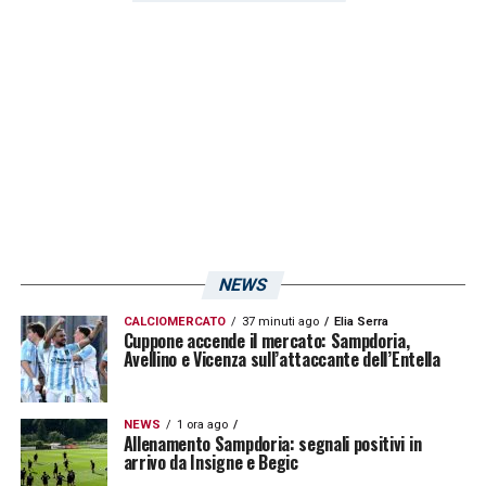
nazionale»
. Questo il messaggio di auguri da
parte della società blucerchiata.
LA PLAYLIST DELLE NOSTRE TOP NEWS
NEWS
CALCIOMERCATO
37 minuti ago
Elia Serra
Cuppone accende il mercato: Sampdoria,
Avellino e Vicenza sull’attaccante dell’Entella
NEWS
1 ora ago
Allenamento Sampdoria: segnali positivi in
arrivo da Insigne e Begic