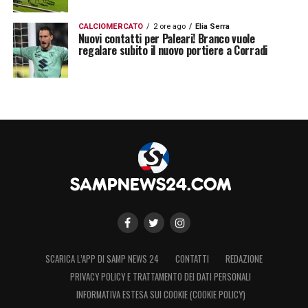
CALCIOMERCATO
2 ore ago
Elia Serra
Nuovi contatti per Paleari! Branco vuole
regalare subito il nuovo portiere a Corradi
SCARICA L’APP DI SAMP NEWS 24
CONTATTI
REDAZIONE
PRIVACY POLICY E TRATTAMENTO DEI DATI PERSONALI
INFORMATIVA ESTESA SUI COOKIE (COOKIE POLICY)