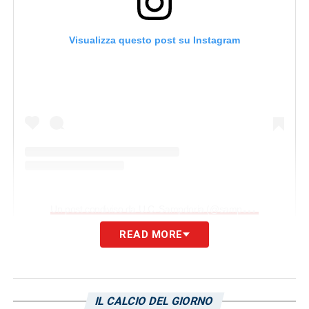
Visualizza questo post su Instagram
U
n post condiviso da U.C. Sampdoria (@sampdoria)
READ MORE
POST SOCIAL
–
«In bocca al lupo alle
blucerchiate
della SampdoriaWomen convocate in
IL CALCIO DEL GIORNO