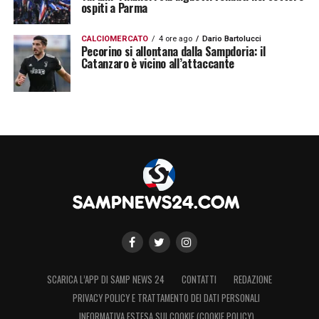
ospiti a Parma
CALCIOMERCATO
4 ore ago
Dario Bartolucci
Pecorino si allontana dalla Sampdoria: il
Catanzaro è vicino all’attaccante
SCARICA L’APP DI SAMP NEWS 24
CONTATTI
REDAZIONE
PRIVACY POLICY E TRATTAMENTO DEI DATI PERSONALI
INFORMATIVA ESTESA SUI COOKIE (COOKIE POLICY)