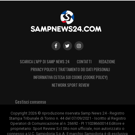
SCARICA L’APP DI SAMP NEWS 24
CONTATTI
REDAZIONE
PRIVACY POLICY E TRATTAMENTO DEI DATI PERSONALI
INFORMATIVA ESTESA SUI COOKIE (COOKIE POLICY)
NETWORK SPORT REVIEW
Gestisci consenso
Copyright 2026 © riproduzione riservata Samp News 24 - Registro
Stampa Tribunale di Torino n. 44 del 07/09/2021 - Iscritto al Registro
Operatori di Comunicazione al n. 26692 - PI 11028660014 Editore e
proprietario: Sport Review S.r.l Sito non ufficiale, non autorizzato o
connesso a U.C. Sampdoria S.p.A. Il marchio Sampdoria è di esclusiva