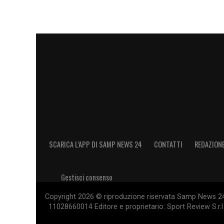
La guida tecnica della prima squadra femm
Oliviero e allo staff già in organico».
SCARICA L’APP DI SAMP NEWS 24
CONTATTI
REDAZION
Gestisci consenso
Copyright 2026 © riproduzione riservata Samp News 24 -
11028660014 Editore e proprietario: Sport Review S.r.l