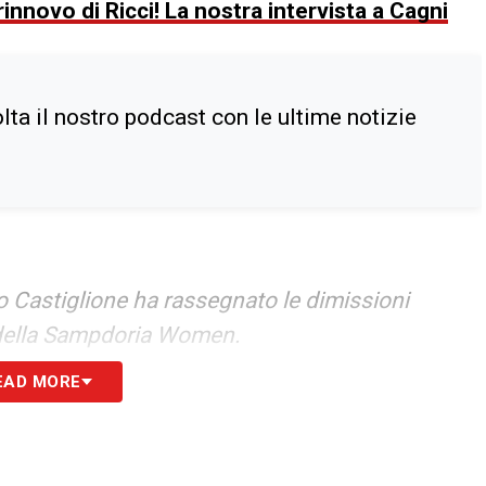
rinnovo di Ricci! La nostra intervista a Cagni
ta il nostro podcast con le ultime notizie
 Castiglione ha rassegnato le dimissioni
e della Sampdoria Women.
EAD MORE
avoro svolto con professionalità e dedizione nel
o, augurandogli le migliori fortune professionali
.