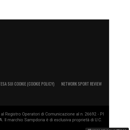
ESA SUI COOKIE (COOKIE POLICY)
NETWORK SPORT REVIEW
al Registro Operatori di Comunicazione al n. 26692 - PI
. Il marchio Sampdoria è di esclusiva proprietà di U.C.