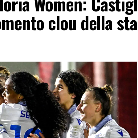
oria Women: Castigl
omento clou della st