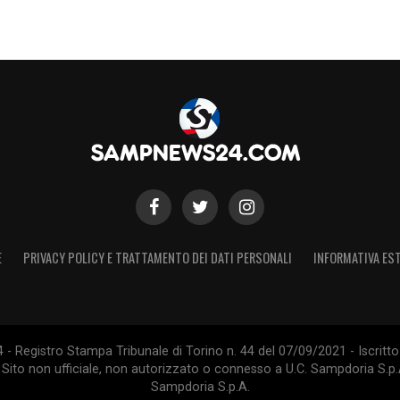
inile è stata affidata al vice allenatore Fabio
E
PRIVACY POLICY E TRATTAMENTO DEI DATI PERSONALI
INFORMATIVA EST
 Registro Stampa Tribunale di Torino n. 44 del 07/09/2021 - Iscritto 
 Sito non ufficiale, non autorizzato o connesso a U.C. Sampdoria S.p.A
Sampdoria S.p.A.