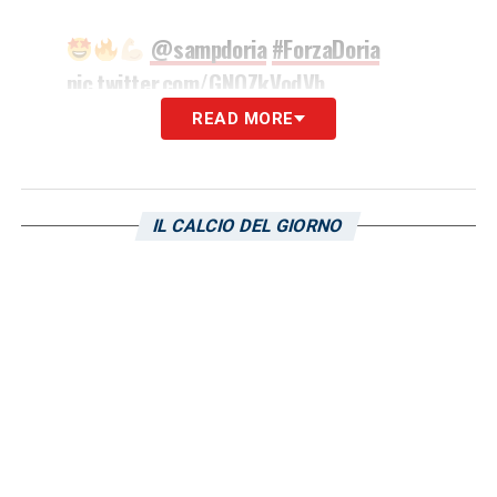
@sampdoria
#ForzaDoria
pic.twitter.com/GNOZkVodVb
READ MORE
— Ana Lucía Martínez
(@AnaluMartinz20)
August 23, 2021
IL CALCIO DEL GIORNO
LA PLAYLIST DELLE NOSTRE TOP NEWS