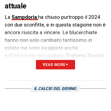
attuale
La
Sampdoria
ha chiuso purtroppo il 2024
con due sconfitte, e in questa stagione non è
ancora riuscita a vincere. Le blucerchiate
hanno non solo cambiato tantissimo in
estate ma sono incappate anche
nell’infortunio del capitano
Stefania Tarenzi
in campionato, poi ci si è messa anche la
READ MORE
sfortuna con i gol che faticavano ad arrivare
da calciatrici molto prolifiche nella scorsa
stagione come
Della Peruta
. Proprio l’Italo
IL CALCIO DEL GIORNO
americana è sembrata una delle più in forma
nelle ultime uscite stagionali e contro la
Fiorentina ha segnato due gol di cui uno