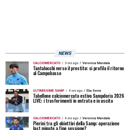
purtroppo annullato ma solo per un errore
arbitrale (il direttore di gara non si era
accorto che la palla aveva superato la linea
di porta). Il 2025 deve cominciare senza
dubbio con un nuovo passo anche se il primo
impegno sarà alquanto proibitivo con le
NEWS
blucerchiate che in campionato
CALCIOMERCATO
3 ore ago
Veronica Mandalà
Tantalocchi verso il prestito: si profila il ritorno
affronteranno la forte capolista
Juventus
.
al Campobasso
LA PLAYLIST DELLE NOSTRE TOP NEWS
ULTIMISSIME SAMP
4 ore ago
Elia Serra
Tabellone calciomercato estivo Sampdoria 2026
LIVE: i trasferimenti in entrata e in uscita
CALCIOMERCATO
4 ore ago
Veronica Mandalà
Pierini tra gli obiettivi della Samp: operazione
last minute a fine sessione?