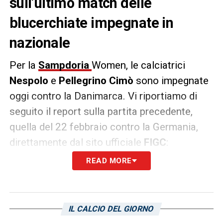
sull’ultimo match delle
blucerchiate impegnate in
nazionale
Per la
Sampdoria
Women, le calciatrici
Nespolo
e
Pellegrino Cimò
sono impegnate
oggi contro la Danimarca. Vi riportiamo di
seguito il report sulla partita precedente,
quella del 22 febbraio contro la Germania,
direttamente dal sito ufficiale
FIGC
:
READ MORE
WOMEN
– «
Nella seconda sfida della
giornata tra Italia e Germania, la Nazionale
Under 19 Femminile è stata battuta 2-0 dalle
IL CALCIO DEL GIORNO
tedesche nella prima delle due partite del La