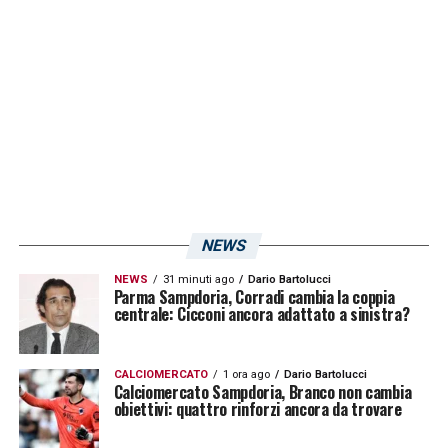
Nucía International Tournament (Spagna).
Alle Azzurrine non è bastato un grande
primo tempo, con la Germania che tra il 59′ e
il 62′ ha segnato le due reti decisive: la prima
con Rosa Rückert di testa sugli sviluppi di
un calcio d’angolo, la seconda con Leonie
Schetter dopo un recupero alto delle
tedesche. Sullo 0-0, invece, era stato
NEWS
annullato un gol per fuorigioco a Giada
NEWS
31 minuti ago
Dario Bartolucci
Pellegrino Cimò
».
Parma Sampdoria, Corradi cambia la coppia
centrale: Cicconi ancora adattato a sinistra?
LA PLAYLIST DELLE NOSTRE TOP NEWS
CALCIOMERCATO
1 ora ago
Dario Bartolucci
Calciomercato Sampdoria, Branco non cambia
obiettivi: quattro rinforzi ancora da trovare