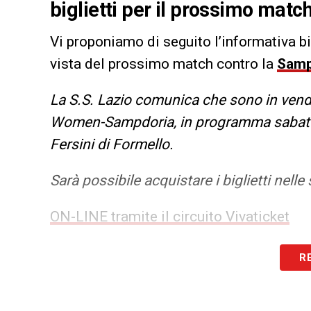
biglietti per il prossimo match.
Vi proponiamo di seguito l’informativa big
vista del prossimo match contro la
Samp
La S.S. Lazio comunica che sono in vendita
Women-Sampdoria, in programma sabato 1
Fersini di Formello.
Sarà possibile acquistare i biglietti nell
ON-LINE tramite il circuito Vivaticket
Punti vendita Vivaticket
R
Prezzi: