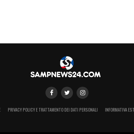
he l’accesso sarà consentito, nei limiti della
e 11:00.
S
E
PRIVACY POLICY E TRATTAMENTO DEI DATI PERSONALI
INFORMATIVA EST