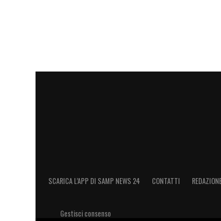
– intero tribuna e settore ospiti 10 €
– under 16 tribuna 3 €.
Si informano i sostenitori biancocelesti c
capienza dell’impianto, a partire dalle or
LA PLAYLIST DELLE NOSTRE TOP NEW
SCARICA L’APP DI SAMP NEWS 24
CONTATTI
REDAZION
Gestisci consenso