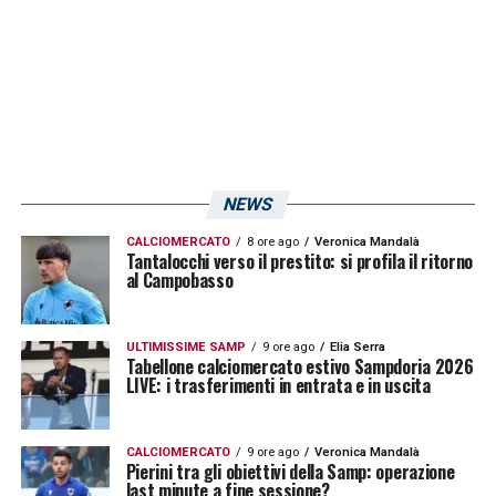
NEWS
CALCIOMERCATO
8 ore ago
Veronica Mandalà
Tantalocchi verso il prestito: si profila il ritorno
al Campobasso
ULTIMISSIME SAMP
9 ore ago
Elia Serra
Tabellone calciomercato estivo Sampdoria 2026
LIVE: i trasferimenti in entrata e in uscita
CALCIOMERCATO
9 ore ago
Veronica Mandalà
Pierini tra gli obiettivi della Samp: operazione
last minute a fine sessione?