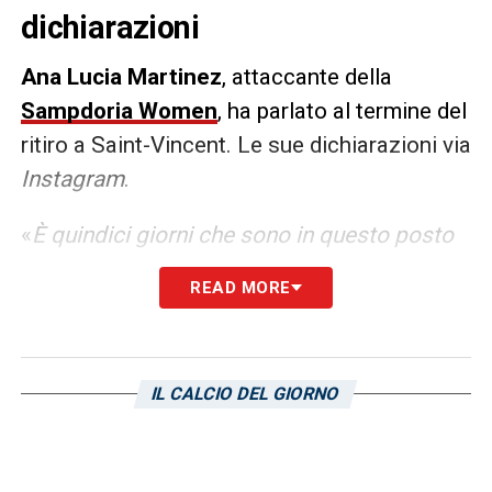
dichiarazioni
Ana Lucia Martinez
, attaccante della
Sampdoria Women
, ha parlato al termine del
ritiro a Saint-Vincent. Le sue dichiarazioni via
Instagram
.
«
È quindici giorni che sono in questo posto
meraviglioso in ritiro con la squadra. Sono
READ MORE
molto contenta per il gruppo, per
l’opportunità che mi è stata data. Tra circa
un mese inizierà il campionato, non vedo
IL CALCIO DEL GIORNO
l’ora!
».
LA PLAYLIST DELLE NOSTRE TOP NEWS