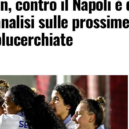
 contro il Napoli è 
analisi sulle prossim
blucerchiate