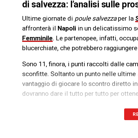
di salvezza: l’analisi sulle p
Ultime giornate di
poule salvezza
per la
affronterà il
Napoli
in un delicatissimo s
Femminile
. Le partenopee, infatti, occup
blucerchiate, che potrebbero raggiungere 
Sono 11, finora, i punti raccolti dalle cam
sconfitte. Soltanto un punto nelle ultime 
vantaggio di giocare lo scontro diretto i
dovranno dare il tutto per tutto per ottene
LA PLAYLIST DELLE NOSTRE TOP NEW
R