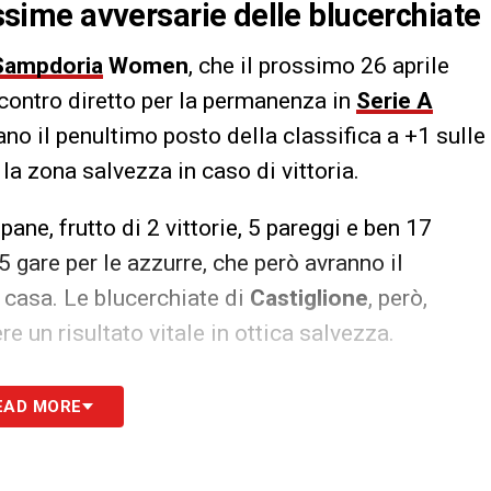
rossime avversarie delle blucerchiate
Sampdoria
Women
, che il prossimo 26 aprile
contro diretto per la permanenza in
Serie A
ano il penultimo posto della classifica a +1 sulle
la zona salvezza in caso di vittoria.
pane, frutto di 2 vittorie, 5 pareggi e ben 17
5 gare per le azzurre, che però avranno il
n casa. Le blucerchiate di
Castiglione
, però,
re un risultato vitale in ottica salvezza.
S
EAD MORE