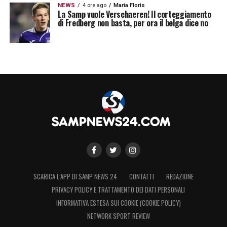
NEWS
4 ore ago
Maria Floris
La Samp vuole Verschaeren! Il corteggiamento
di Fredberg non basta, per ora il belga dice no
SCARICA L’APP DI SAMP NEWS 24
CONTATTI
REDAZIONE
PRIVACY POLICY E TRATTAMENTO DEI DATI PERSONALI
INFORMATIVA ESTESA SUI COOKIE (COOKIE POLICY)
NETWORK SPORT REVIEW