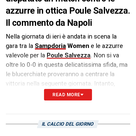
azzurre in ottica Poule Salvezza.
Il commento da Napoli
Nella giornata di ieri è andata in scena la
gara tra la
Sampdoria
Women
e le azzurre
valevole per la
Poule Salvezza
. Non si va
oltre lo 0-0 in questa delicatissima sfida, ma
le blucerchiate proveranno a centrare la
vittoria nella seguente giornata. Intanto,
dall’edizione odierna de
Il Mattino
il punto
READ MORE
maturato dal
Napoli
viene definito “d’oro”.
LA PLAYLIST DELLE NOSTRE TOP NEWS
IL CALCIO DEL GIORNO