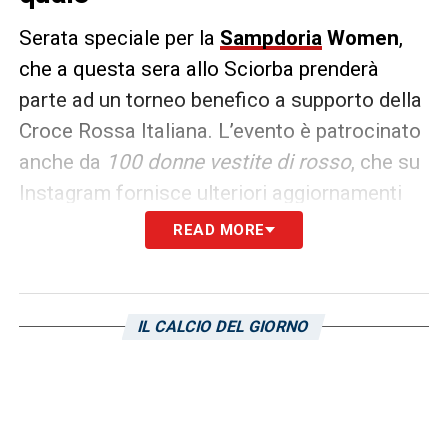
Serata speciale per la
Sampdoria
Women
,
che a questa sera allo Sciorba prenderà
parte ad un torneo benefico a supporto della
Croce Rossa Italiana. L’evento è patrocinato
anche da
100 donne vestite di rosso
, che su
Instagram fornisce ulteriori aggiornamenti
sull’evento. A partecipare al triangolare
READ MORE
saranno le formazioni dell’
ASD Praese
, del
Genova CFC
e dell’
UC Sampdoria
, e l’intero
incasso dell’evento sarà poi devoluto alla
IL CALCIO DEL GIORNO
Croce Rossa Italiana.
LA PLAYLIST DELLE NOSTRE TOP NEWS