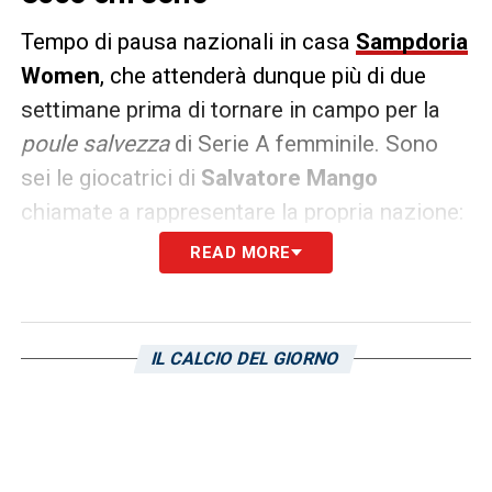
Tempo di pausa nazionali in casa
Sampdoria
Women
, che attenderà dunque più di due
settimane prima di tornare in campo per la
poule salvezza
di Serie A femminile. Sono
sei le giocatrici di
Salvatore Mango
chiamate a rappresentare la propria nazione:
convocate in nazionale maggiore
Oliviero
READ MORE
(
Italia
),
Nagy
(Ungheria),
Cuschieri
(Malta)
ed
Heroum
(Finlandia); chiamata anche per
Eva Schatzer
e
Michela Giordano
dalle
IL CALCIO DEL GIORNO
rappresentative azzurre, rispettivamente
l’U19 e l’U23.
LA PLAYLIST DELLE NOSTRE TOP NEWS