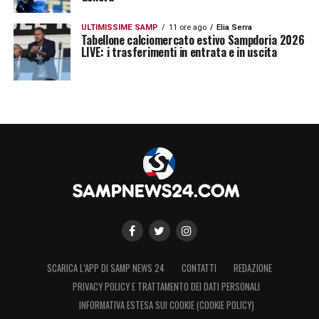
ULTIMISSIME SAMP
11 ore ago
Elia Serra
Tabellone calciomercato estivo Sampdoria 2026
LIVE: i trasferimenti in entrata e in uscita
SCARICA L’APP DI SAMP NEWS 24
CONTATTI
REDAZIONE
PRIVACY POLICY E TRATTAMENTO DEI DATI PERSONALI
INFORMATIVA ESTESA SUI COOKIE (COOKIE POLICY)