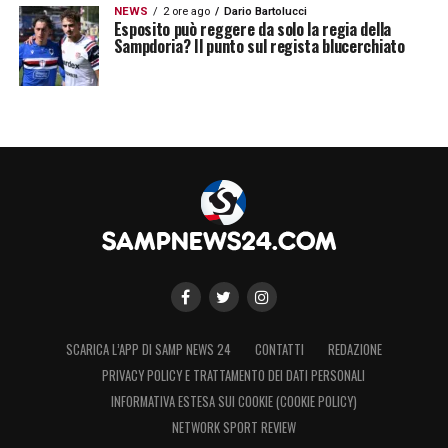
NEWS
2 ore ago
Dario Bartolucci
Esposito può reggere da solo la regia della
Sampdoria? Il punto sul regista blucerchiato
SCARICA L’APP DI SAMP NEWS 24
CONTATTI
REDAZIONE
PRIVACY POLICY E TRATTAMENTO DEI DATI PERSONALI
INFORMATIVA ESTESA SUI COOKIE (COOKIE POLICY)
NETWORK SPORT REVIEW