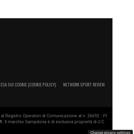
ESA SUI COOKIE (COOKIE POLICY)
NETWORK SPORT REVIEW
al Registro Operatori di Comunicazione al n. 26692 - PI
. Il marchio Sampdoria è di esclusiva proprietà di U.C.
Change privacy settings