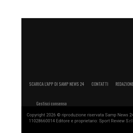
SCARICA L’APP DI SAMP NEWS 24
CONTATTI
REDAZION
Gestisci consenso
Copyright 2026 © riproduzione riservata Samp News 24 -
11028660014 Editore e proprietario: Sport Review S.r.l