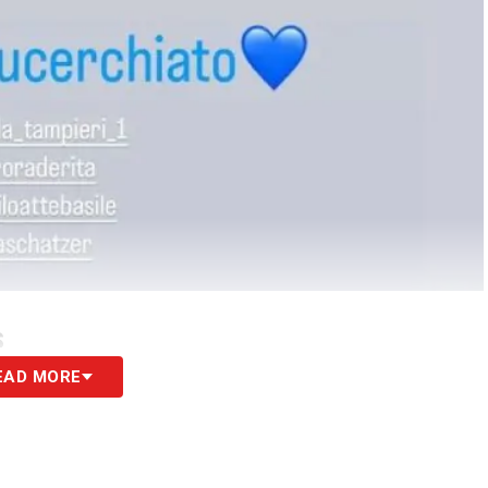
S
EAD MORE