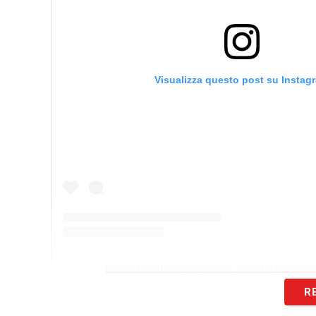
Visualizza questo post su Instag
Un post condiviso da Amanda Tampieri (@amand
R