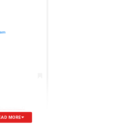
ram
a_tampieri_1)
EAD MORE