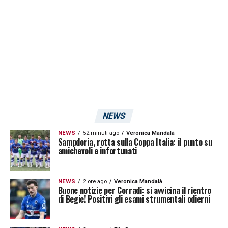
campionato. Dopo otto giornate, le
blucerchiate sono ancora a punteggio pieno,
con una difesa impenetrabile e una
prestazione da vera squadra di vertice.
LEGGI ANCHE:
Calciomercato Sampdoria,
ufficiale lo scambio Soleri Bellemo con lo
Spezia: il nuovo rinforzo per l’attacco
NEWS
arriva a Genova! – VIDEO
NEWS
52 minuti ago
Veronica Mandalà
Sampdoria, rotta sulla Coppa Italia: il punto su
amichevoli e infortunati
LA PLAYLIST DELLE NOSTRE TOP NEWS
NEWS
2 ore ago
Veronica Mandalà
Buone notizie per Corradi: si avvicina il rientro
di Begic! Positivi gli esami strumentali odierni