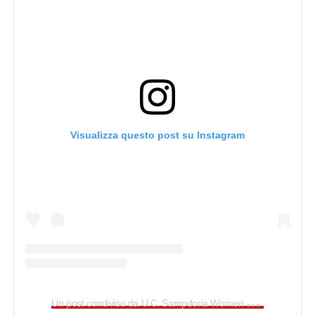
Visualizza questo post su Instagram
U
n post condiviso da U.C. Sampdoria Women (@sampdoriawomen)