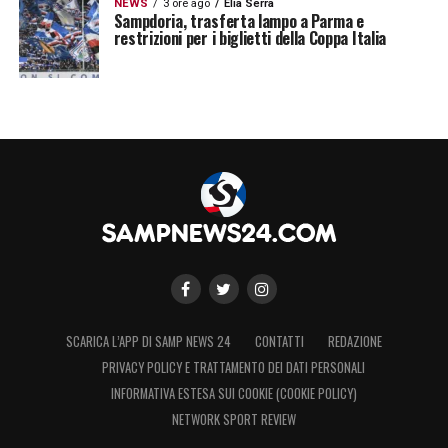
NEWS
3 ore ago
Elia Serra
Sampdoria, trasferta lampo a Parma e
restrizioni per i biglietti della Coppa Italia
SCARICA L’APP DI SAMP NEWS 24
CONTATTI
REDAZIONE
PRIVACY POLICY E TRATTAMENTO DEI DATI PERSONALI
INFORMATIVA ESTESA SUI COOKIE (COOKIE POLICY)
NETWORK SPORT REVIEW