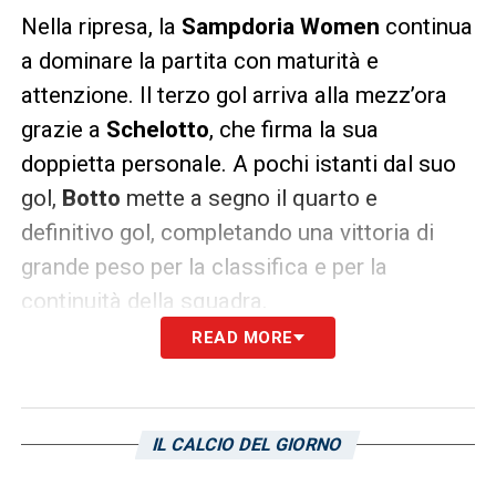
Nella ripresa, la
Sampdoria Women
continua
a dominare la partita con maturità e
attenzione. Il terzo gol arriva alla mezz’ora
grazie a
Schelotto
, che firma la sua
doppietta personale. A pochi istanti dal suo
gol,
Botto
mette a segno il quarto e
definitivo gol, completando una vittoria di
grande peso per la classifica e per la
continuità della squadra.
READ MORE
Un percorso impeccabile: Sampdoria
Women a punteggio pieno
Con questa vittoria, la
Sampdoria Women
IL CALCIO DEL GIORNO
conferma il suo percorso impeccabile in