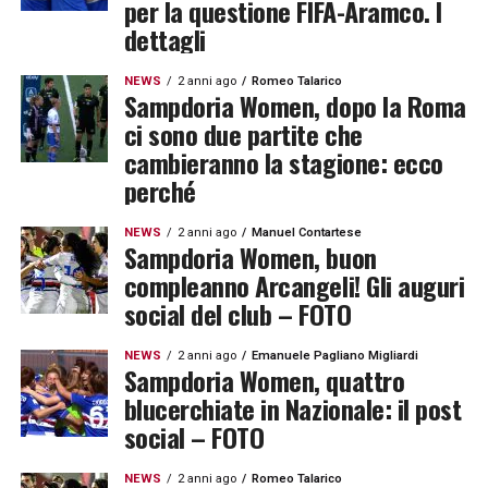
per la questione FIFA-Aramco. I
dettagli
NEWS
2 anni ago
Romeo Talarico
Sampdoria Women, dopo la Roma
ci sono due partite che
cambieranno la stagione: ecco
perché
NEWS
2 anni ago
Manuel Contartese
Sampdoria Women, buon
compleanno Arcangeli! Gli auguri
social del club – FOTO
NEWS
2 anni ago
Emanuele Pagliano Migliardi
Sampdoria Women, quattro
blucerchiate in Nazionale: il post
social – FOTO
NEWS
2 anni ago
Romeo Talarico