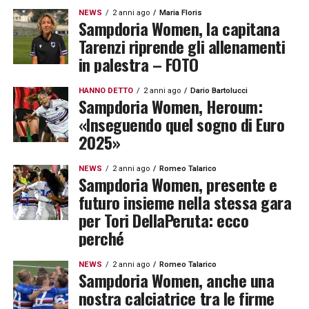
NEWS
2 anni ago
Maria Floris
Sampdoria Women, la capitana
Tarenzi riprende gli allenamenti
in palestra – FOTO
HANNO DETTO
2 anni ago
Dario Bartolucci
Sampdoria Women, Heroum:
«Inseguendo quel sogno di Euro
2025»
NEWS
2 anni ago
Romeo Talarico
Sampdoria Women, presente e
futuro insieme nella stessa gara
per Tori DellaPeruta: ecco
perché
NEWS
2 anni ago
Romeo Talarico
Sampdoria Women, anche una
nostra calciatrice tra le firme