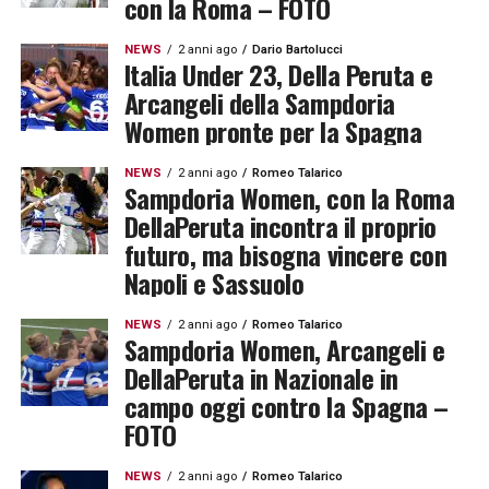
con la Roma – FOTO
NEWS
2 anni ago
Dario Bartolucci
Italia Under 23, Della Peruta e
Arcangeli della Sampdoria
Women pronte per la Spagna
NEWS
2 anni ago
Romeo Talarico
Sampdoria Women, con la Roma
DellaPeruta incontra il proprio
futuro, ma bisogna vincere con
Napoli e Sassuolo
NEWS
2 anni ago
Romeo Talarico
Sampdoria Women, Arcangeli e
DellaPeruta in Nazionale in
campo oggi contro la Spagna –
FOTO
NEWS
2 anni ago
Romeo Talarico