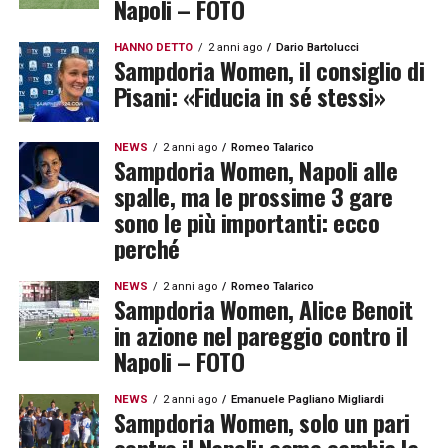
Napoli – FOTO
HANNO DETTO
2 anni ago
Dario Bartolucci
Sampdoria Women, il consiglio di
Pisani: «Fiducia in sé stessi»
NEWS
2 anni ago
Romeo Talarico
Sampdoria Women, Napoli alle
spalle, ma le prossime 3 gare
sono le più importanti: ecco
perché
NEWS
2 anni ago
Romeo Talarico
Sampdoria Women, Alice Benoit
in azione nel pareggio contro il
Napoli – FOTO
NEWS
2 anni ago
Emanuele Pagliano Migliardi
Sampdoria Women, solo un pari