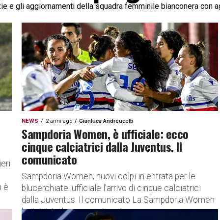
zie e gli aggiornamenti della squadra femminile bianconera con a
NEWS
2 anni ago
Gianluca Andreucetti
Sampdoria Women, è ufficiale: ecco
cinque calciatrici dalla Juventus. Il
comunicato
eri
Sampdoria Women, nuovi colpi in entrata per le
n è
blucerchiate: ufficiale l’arrivo di cinque calciatrici
dalla Juventus. Il comunicato La Sampdoria Women
ha iniziato la preparazione in...