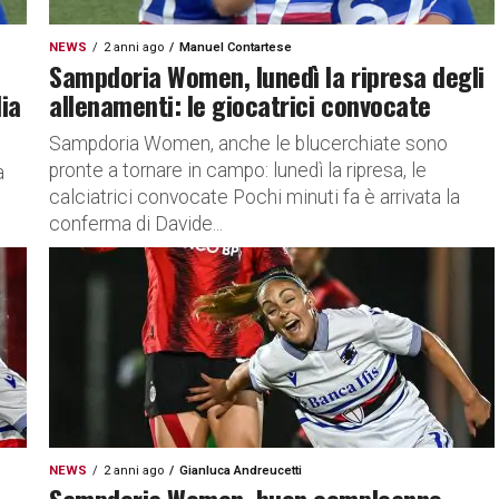
NEWS
2 anni ago
Manuel Contartese
Sampdoria Women, lunedì la ripresa degli
ia
allenamenti: le giocatrici convocate
Sampdoria Women, anche le blucerchiate sono
pronte a tornare in campo: lunedì la ripresa, le
a
calciatrici convocate Pochi minuti fa è arrivata la
conferma di Davide...
NEWS
2 anni ago
Gianluca Andreucetti