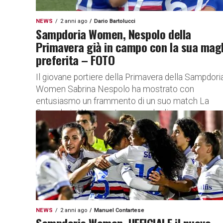
NEWS
2 anni ago
Dario Bartolucci
Sampdoria Women, Nespolo della
Primavera già in campo con la sua magl
preferita – FOTO
Il giovane portiere della Primavera della Sampdori
Women Sabrina Nespolo ha mostrato con
entusiasmo un frammento di un suo match La
Sampdoria Women sta cercando di...
NEWS
2 anni ago
Manuel Contartese