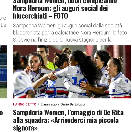
Sampdoria Women, buon compleanno
Nora Heroum: gli auguri social dei
blucerchiati – FOTO
ore
 La
Sampdoria Women, gli auguri social della società
blucerchiata per la calciatrice Nora Heroum: la foto
Si avvicina l’inizio della nuova stagione per la
Sampdoria Women. Pochi...
HANNO DETTO
2 anni ago
Dario Bartolucci
o
Sampdoria Women, l’omaggio di De Rita
alla squadra: «Arrivederci mia piccola
signora»