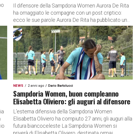
po
Il difensore della Sampdoria Women Aurora De Rita
ha omaggiato le compagne con un post criptico:
ecco le sue parole Aurora De Rita ha pubblicato un...
NEWS
2 anni ago
Dario Bartolucci
e
Sampdoria Women, buon compleanno
Elisabetta Oliviero: gli auguri al difensore
ia
L’esterna difensiva della Sampdoria Women
n
Elisabetta Oliviero ha compiuto 27 anni, gli auguri alla
dio
futura biancoceleste La Sampdoria Women si
priverà di Elisabetta Oliviero, destinata ormai...