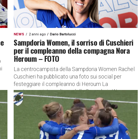
NEWS
2 anni ago
Dario Bartolucci
ne
Sampdoria Women, il sorriso di Cuschieri
per il compleanno della compagna Nora
Heroum – FOTO
o
i
La centrocampista della Sampdoria Women Rachel
Cuschieri ha pubblicato una foto sui social per
festeggiare il compleanno di Heroum La
centrocampista maltese della Sampdoria Women
Rachel...