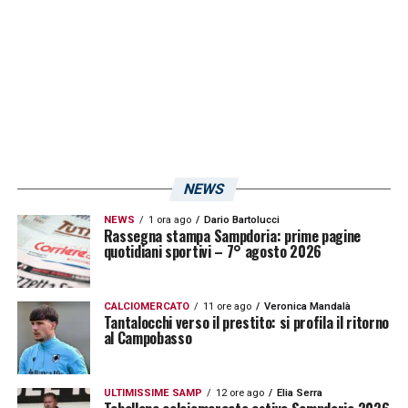
Berardi lo conosciamo tutti, quando ha la
palla sposta gli equilibri. Dobbiamo limitarlo.
Gennaro è un giocatore forte, consapevole
che può fare di più. Era dispaciutissimo per
l’episodio del possibile 4-3 col Catanzaro.
Abbiamo lavorato con spregiudicatezza e
serenità, anche con lucidità e leggerezza.
NEWS
Senza entrare in campo con un mattone
NEWS
1 ora ago
Dario Bartolucci
sulla testa»
.
Rassegna stampa Sampdoria: prime pagine
quotidiani sportivi – 7° agosto 2026
LA PLAYLIST DELLE NOSTRE TOP NEWS
CALCIOMERCATO
11 ore ago
Veronica Mandalà
Tantalocchi verso il prestito: si profila il ritorno
al Campobasso
ULTIMISSIME SAMP
12 ore ago
Elia Serra