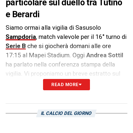
particolare sul duello tra Tutino
e Berardi
Siamo ormai alla vigilia di Sasusolo
Sampdoria
, match valevole per il 16° turno di
Serie B
che si giocherà domani alle ore
17:15 al Mapei Stadium. Oggi
Andrea Sottil
ha parlato nella conferenza stampa della
vigilia. Vi proponiamo un breve estratto sul
duello tra i due cannonieri delle due
READ MORE
compagini,
Gennaro Tutino
e
Domenico
Berardi
.
IL CALCIO DEL GIORNO
DUELLO TRA TUTINO E BERARDI
–
«Tutino e
Berardi sono due giocatori importantissimi.