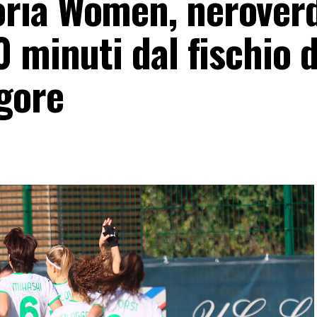
ria Women, neroverd
 minuti dal fischio d
igore