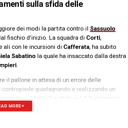
amenti sulla sfida delle
ggiore dei modi la partita contro il
Sassuolo
l fischio d’inizio. La squadra di
Corti
,
 ali con le incursioni di
Cafferata
, ha subito
iela Sabatino
la quale ha insaccato dalla destra
mpieri
.
e il pallone in attesa di un errore delle
i in contropiede guadagnando e realizzando un
n’entrata su Mella. Risultato sul 2-0 al termine
EAD MORE
S