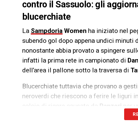
contro il Sassuolo: gli aggiorn
blucerchiate
La
Sampdoria
Women
ha iniziato nel pe
subendo gol dopo appena undici minuti da
nonostante abbia provato a spingere sulle
infatti la prima rete in campionato di
Dan
dell’area il pallone sotto la traversa di
Ta
Blucerchiate tuttavia che provano a gestir
neroverdi che riescono a ferire le ligur
calcio di rigore causato da
Panzeri
per u
R
della prima frazione.
LA PLAYLIST DELLE NOSTRE TOP NEW