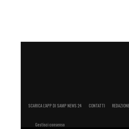
SCARICA L’APP DI SAMP NEWS 24
CONTATTI
REDAZION
Gestisci consenso