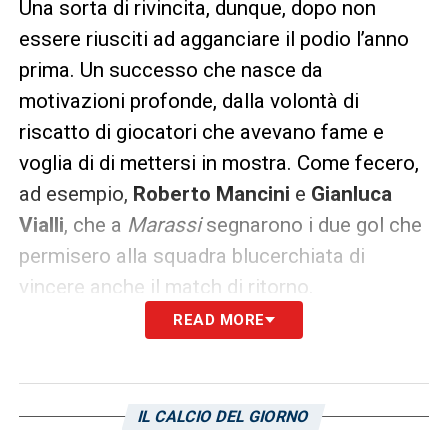
Una sorta di rivincita, dunque, dopo non
essere riusciti ad agganciare il podio l’anno
prima. Un successo che nasce da
motivazioni profonde, dalla volontà di
riscatto di giocatori che avevano fame e
voglia di di mettersi in mostra. Come fecero,
ad esempio,
Roberto Mancini
e
Gianluca
Vialli
, che a
Marassi
segnarono i due gol che
permisero alla squadra blucerchiata di
vincere anche il match di ritorno.
READ MORE
In quel
Milan
c’era invece
Alberico Evani
,
che anni dopo passò in blucerchiato e che
fino a pochi giorni fa ha guidato la squadra
IL CALCIO DEL GIORNO
alla conquista di una insperata salvezza.