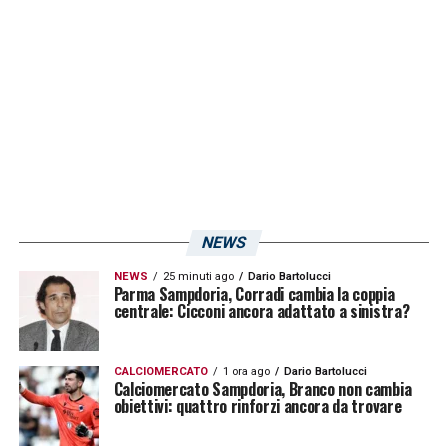
Insomma, una finale che, in campo, aveva
nomi storici e che tutto il popolo doriano
ricorda ancora oggi con affetto. Fra questi
anche
Scanziani
, in blucerchiato per 5
stagioni dal 1981 al 1986, con 25 reti messe
a segno in 152 presenze.
LA PLAYLIST DELLE NOSTRE TOP NEWS
NEWS
NEWS
25 minuti ago
Dario Bartolucci
Parma Sampdoria, Corradi cambia la coppia
centrale: Cicconi ancora adattato a sinistra?
CALCIOMERCATO
1 ora ago
Dario Bartolucci
Calciomercato Sampdoria, Branco non cambia
obiettivi: quattro rinforzi ancora da trovare