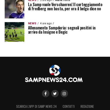
NEWS
3 ore ago
Maria Floris
La Samp vuole Verschaeren! Il corteggiamento
di Fredberg non basta, per ora il belga dice no
NEWS
4 ore ago
Allenamento Sampdoria: segnali positivi in
arrivo da Insigne e Begic
SCARICA L’APP DI SAMP NEWS 24
CONTATTI
REDAZIONE