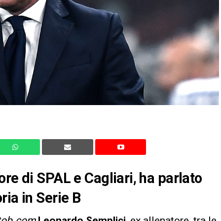
re di SPAL e Cagliari, ha parlato
ria in Serie B
tob.com
Leonardo Semplici
, ex allenatore, tra le