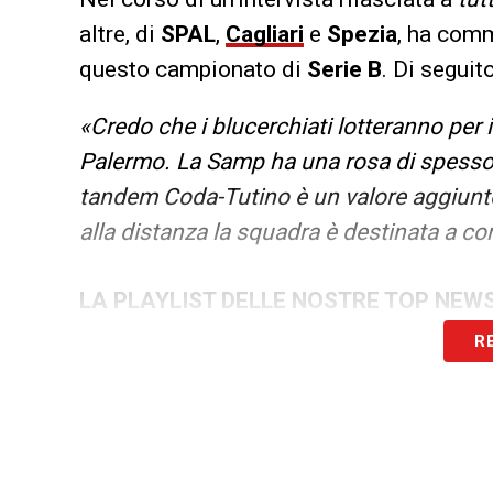
altre, di
SPAL
,
Cagliari
e
Spezia
, ha comm
questo campionato di
Serie B
. Di seguit
«Credo che i blucerchiati lotteranno per
Palermo. La Samp ha una rosa di spessor
tandem Coda-Tutino è un valore aggiunto
alla distanza la squadra è destinata a c
LA PLAYLIST DELLE NOSTRE TOP NEW
R