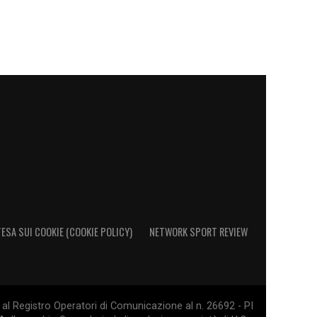
ESA SUI COOKIE (COOKIE POLICY)
NETWORK SPORT REVIEW
al Registro Operatori di Comunicazione al n. 26692 - PI