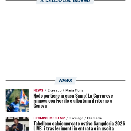
IL CALCIO DEL GIORNO
18′ Autogol di Colley –
Il difensore
gambiano beffa Audero con uno scavetto,
nel tentativo di addolcire un retropassaggio
di Depaoli: Castiglione in vantaggio a
sorpresa
24′ Gol di Sabiri –
Magia su punizione del
fantasista blucerchiato: è di nuovo parità al
centro sportivo di Temù
NEWS
NEWS
2 ore ago
Maria Floris
29′ Sabiri cerca la doppietta –
Iniziativa di
Nodo portiere in casa Samp! La Carrarese
rinnova con Fiorillo e allontana il ritorno a
Depaoli sulla corsia destra e duplice
Genova
conclusione dell’ex Ascoli: prima la
ULTIMISSIME SAMP
3 ore ago
Elia Serra
deviazione di un difensore avversario, poi
Tabellone calciomercato estivo Sampdoria 2026
LIVE: i trasferimenti in entrata e in uscita
l’ottimo riflesso di Segna