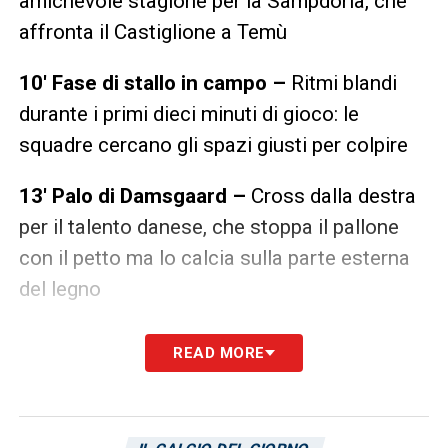
amichevole stagione per la Sampdoria, che
affronta il Castiglione a Temù
10′ Fase di stallo in campo –
Ritmi blandi
durante i primi dieci minuti di gioco: le
squadre cercano gli spazi giusti per colpire
13′ Palo di Damsgaard –
Cross dalla destra
per il talento danese, che stoppa il pallone
con il petto ma lo calcia sulla parte esterna
del legno
15′ Ancora Damsgaard pericoloso –
READ MORE
Traversone di Depaoli e incornata
dall’esterno blucerchiato che si spegne alto
sopra la traversa