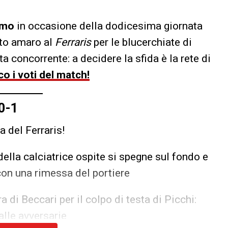
mo
in occasione della dodicesima giornata
tto amaro al
Ferraris
per le blucerchiate di
ta concorrente: a decidere la sfida è la rete di
co i voti del match!
0-1
 del Ferraris!
ella calciatrice ospite si spegne sul fondo e
con una rimessa del portiere
a di Beccari per il colpo di testa di Picchi:
alle avversarie