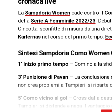
cronaca live
La
Sampdoria Women
cade contro il
Co
della
Serie A Femminile 2022/23
. Debu
Cincotta, sconfitte di misura da una diret
Karlernas
nel corso del primo tempo.
Ec
Sintesi Sampdoria Como Women 
1′ Inizio primo tempo –
Comincia la sfida
3′ Punizione di Pavan –
La conclusione d
non crea problemi a Tampieri: si riparte 
5′ Como vicino al gol –
Cross dalla destr
Tampieri si distende e nega il vantaggio 